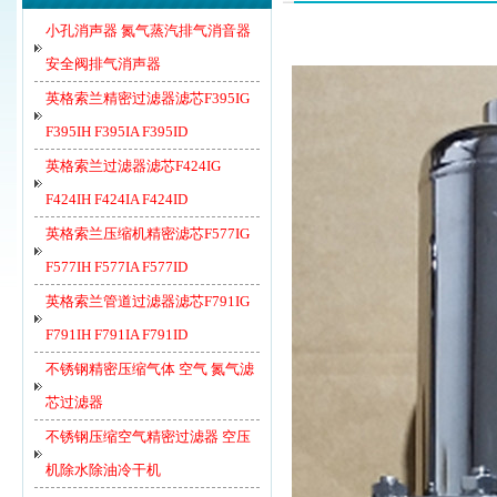
小孔消声器 氮气蒸汽排气消音器
安全阀排气消声器
英格索兰精密过滤器滤芯F395IG
F395IH F395IA F395ID
英格索兰过滤器滤芯F424IG
F424IH F424IA F424ID
英格索兰压缩机精密滤芯F577IG
F577IH F577IA F577ID
英格索兰管道过滤器滤芯F791IG
F791IH F791IA F791ID
不锈钢精密压缩气体 空气 氮气滤
芯过滤器
不锈钢压缩空气精密过滤器 空压
机除水除油冷干机