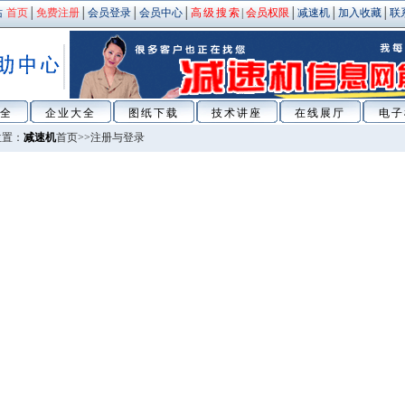
站
首页
│
免费注册
│
会员登录
│
会员中心
│
高级搜索
|
会员权限
│
减速机
│
加入收藏
│
联
全
企业大全
图纸下载
技术讲座
在线展厅
电子
置：
减速机
首页>>注册与登录