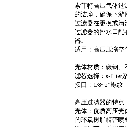
索菲特高压
气体
过
的洁
净，
确保
下游
过滤器在更换或清
过滤器的排水口配
器。
适用：高压压缩空
壳体材质：碳钢、
滤芯选择：
s-filte
接口：
1/8~2
”
螺纹
高压
过滤器
的特点
壳体：优质高压壳
的环氧树脂精密喷