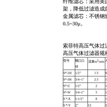
纤维滤芯
：采用美
架，降低过滤造成
金属滤芯：
不锈钢
0.5~3
0μ
。
索菲特
高压气体过
高压气体过滤器规
型号
螺口口
3
流量
m
/min
径
S*-1H
1/2”
1.5
9
S*-3H
3/4~1”
2.5
1
S
*-U
1/2”
2
1
S*-W
3/4~1”
5
1
S *-X
1-1/2”
8
1
S *-Y
2”
12
2