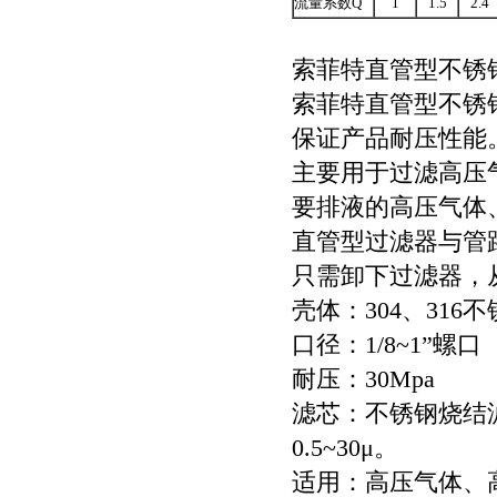
流量
系数
Q
1
1.5
2.4
索菲特
直管型不锈
索菲特
直管型不锈
保证产品耐压性能
主要用于过滤
高压
要排液的
高压气体
直
管
型过滤器
与管
只需卸下过滤器，
壳体：
304、316
口径
：
1/8~1
”
螺口
耐压：
30
Mpa
滤芯：
不锈钢烧结
0.5~3
0μ
。
适用：高压气体、