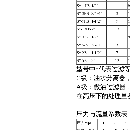
S*- 1HS
1/2”
1
9
S*-3HS
3/4~1”
3
1
S*-7HS
1-1/2”
7
1
S*-12HS
2”
12
1
S*- US
1/2”
1
9
S*-WS
3/4~1”
3
1
S*-XS
1-1/2”
7
1
S*-YS
2”
12
1
型号中
*代表过滤
C级：油水分离器
A级：微油过滤器， 
在高压下的处理量
压力与流量系数表
压力
Mpa
1
2
3