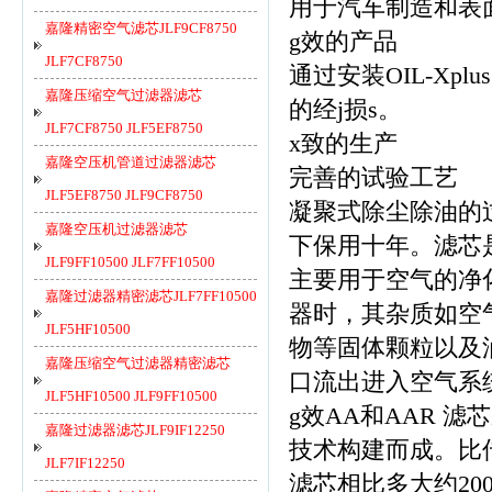
用于汽车制造和表
嘉隆精密空气滤芯JLF9CF8750
g效的产品
JLF7CF8750
通过安装OIL-Xp
嘉隆压缩空气过滤器滤芯
的经j损s。
JLF7CF8750 JLF5EF8750
x致的生产
嘉隆空压机管道过滤器滤芯
完善的试验工艺
JLF5EF8750 JLF9CF8750
凝聚式除尘除油的
嘉隆空压机过滤器滤芯
下保用十年。滤芯
JLF9FF10500 JLF7FF10500
主要用于空气的净
嘉隆过滤器精密滤芯JLF7FF10500
器时，其杂质如空
JLF5HF10500
物等固体颗粒以及
嘉隆压缩空气过滤器精密滤芯
口流出进入空气系
JLF5HF10500 JLF9FF10500
g效AA和AAR 
嘉隆过滤器滤芯JLF9IF12250
技术构建而成。比传
JLF7IF12250
滤芯相比多大约20