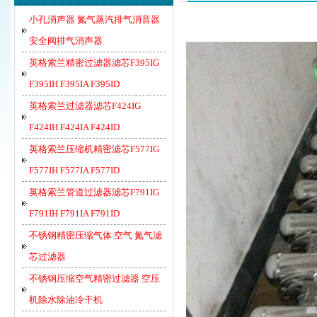
小孔消声器 氮气蒸汽排气消音器
安全阀排气消声器
英格索兰精密过滤器滤芯F395IG
F395IH F395IA F395ID
英格索兰过滤器滤芯F424IG
F424IH F424IA F424ID
英格索兰压缩机精密滤芯F577IG
F577IH F577IA F577ID
英格索兰管道过滤器滤芯F791IG
F791IH F791IA F791ID
不锈钢精密压缩气体 空气 氮气滤
芯过滤器
不锈钢压缩空气精密过滤器 空压
机除水除油冷干机