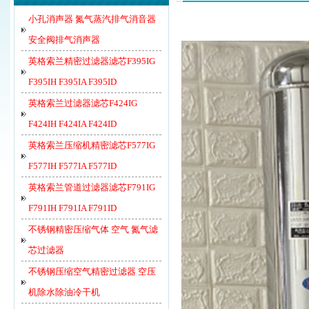
小孔消声器 氮气蒸汽排气消音器
安全阀排气消声器
英格索兰精密过滤器滤芯F395IG
F395IH F395IA F395ID
英格索兰过滤器滤芯F424IG
F424IH F424IA F424ID
英格索兰压缩机精密滤芯F577IG
F577IH F577IA F577ID
英格索兰管道过滤器滤芯F791IG
F791IH F791IA F791ID
不锈钢精密压缩气体 空气 氮气滤
芯过滤器
不锈钢压缩空气精密过滤器 空压
机除水除油冷干机