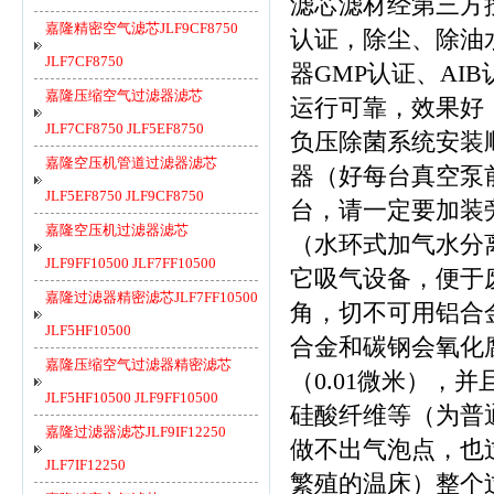
滤芯滤材经第三方
嘉隆精密空气滤芯JLF9CF8750
认证，除尘、除油
JLF7CF8750
器GMP认证、AI
嘉隆压缩空气过滤器滤芯
运行可靠，效果好
JLF7CF8750 JLF5EF8750
负压除菌系统安装顺
嘉隆空压机管道过滤器滤芯
器（好每台真空泵
JLF5EF8750 JLF9CF8750
台，请一定要加装旁
嘉隆空压机过滤器滤芯
（水环式加气水分离
JLF9FF10500 JLF7FF10500
它吸气设备，便于
嘉隆过滤器精密滤芯JLF7FF10500
角，切不可用铝合
JLF5HF10500
合金和碳钢会氧化
嘉隆压缩空气过滤器精密滤芯
（0.01微米）
JLF5HF10500 JLF9FF10500
硅酸纤维等（为普
嘉隆过滤器滤芯JLF9IF12250
做不出气泡点，也
JLF7IF12250
繁殖的温床）整个